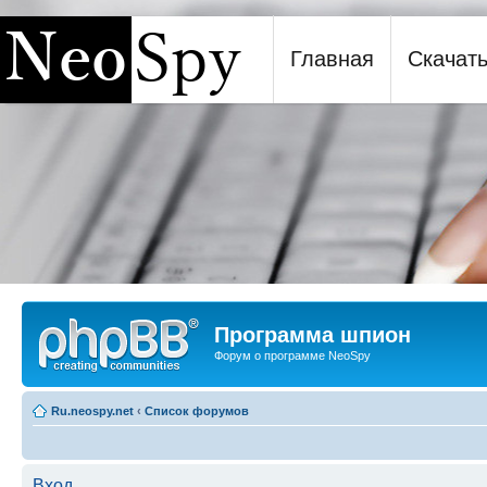
Главная
Скачат
Программа шпион NeoSpy
Программа шпион
Форум о программе NeoSpy
Ru.neospy.net
‹
Список форумов
Вход