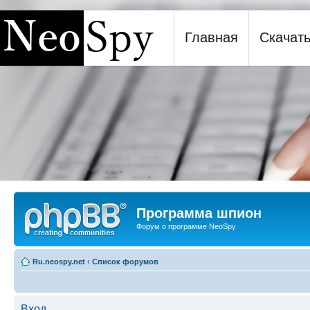
Главная
Скачат
Программа шпион NeoSpy
Программа шпион
Форум о программе NeoSpy
Ru.neospy.net
‹
Список форумов
Вход