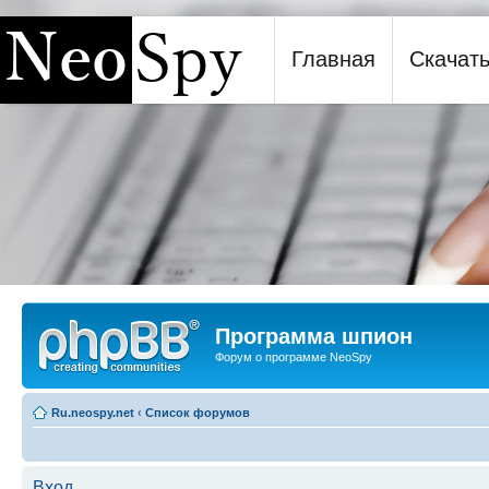
Главная
Скачат
Программа шпион NeoSpy
Программа шпион
Форум о программе NeoSpy
Ru.neospy.net
‹
Список форумов
Вход