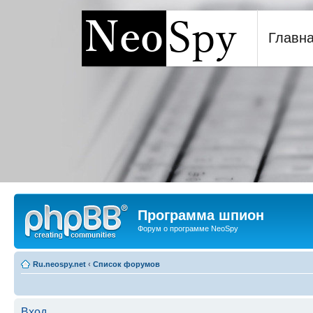
Главн
Программа шпион NeoSp
Программа шпион
Форум о программе NeoSpy
Ru.neospy.net
‹
Список форумов
Вход