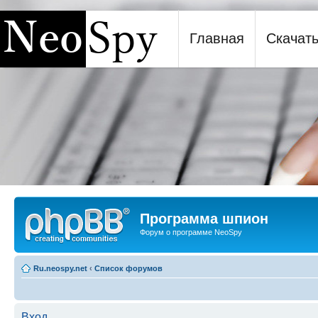
Главная
Скачат
Программа шпион NeoSpy
Программа шпион
Форум о программе NeoSpy
Ru.neospy.net
‹
Список форумов
Вход