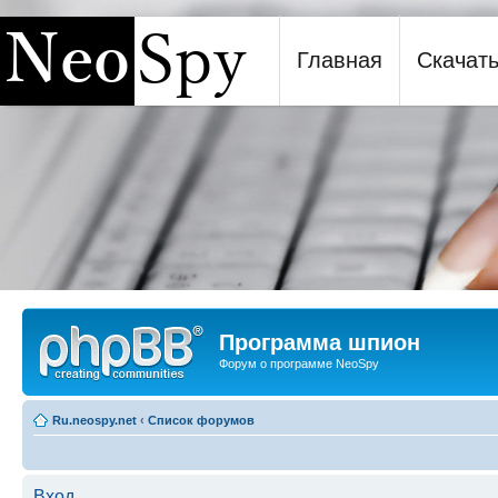
Главная
Скачат
Программа шпион NeoSpy
Программа шпион
Форум о программе NeoSpy
Ru.neospy.net
‹
Список форумов
Вход