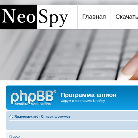
Главная
Скачат
Программа шпион NeoSpy
Программа шпион
Форум о программе NeoSpy
Ru.neospy.net
‹
Список форумов
Вход