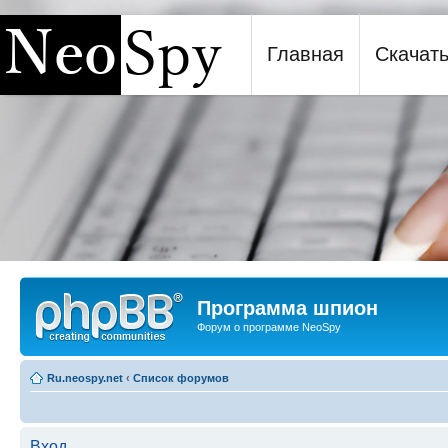
Главная
Скачат
Программа шпион NeoSpy
Программа шпион
Форум о программе NeoSpy
Ru.neospy.net
‹
Список форумов
Вход