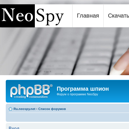
Главная
Скачат
Программа шпион NeoSpy
Программа шпион
Форум о программе NeoSpy
Ru.neospy.net
‹
Список форумов
Вход