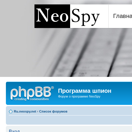
Главн
Программа шпион NeoSp
Программа шпион
Форум о программе NeoSpy
Ru.neospy.net
‹
Список форумов
Вход