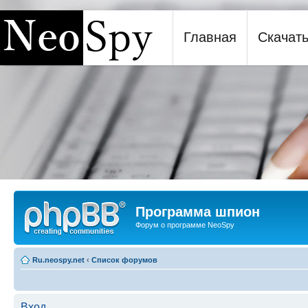
Главная
Скачат
Программа шпион NeoSpy
Программа шпион
Форум о программе NeoSpy
Ru.neospy.net
‹
Список форумов
Вход