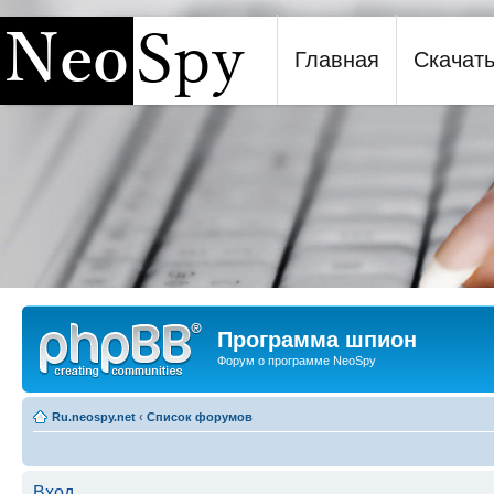
Главная
Скачат
Программа шпион NeoSpy
Программа шпион
Форум о программе NeoSpy
Ru.neospy.net
‹
Список форумов
Вход