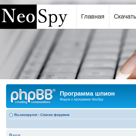
Главная
Скачат
Программа шпион NeoSpy
Программа шпион
Форум о программе NeoSpy
Ru.neospy.net
‹
Список форумов
Вход