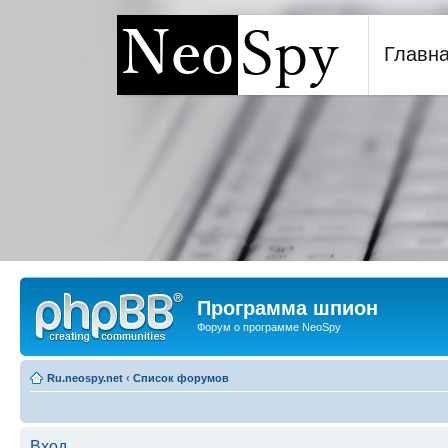
Главн
Программа шпион NeoSp
Программа шпион
Форум о программе NeoSpy
Ru.neospy.net
‹
Список форумов
Вход