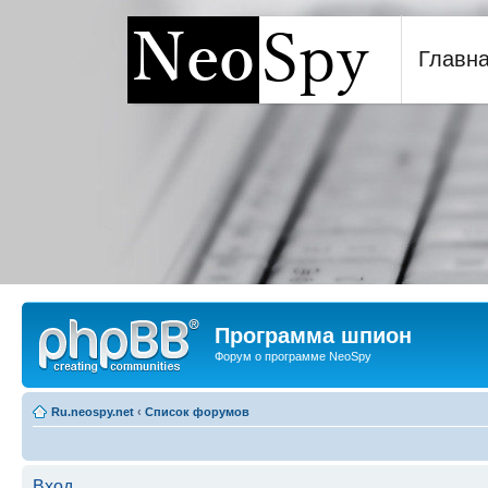
Главн
Программа шпион NeoSp
Программа шпион
Форум о программе NeoSpy
Ru.neospy.net
‹
Список форумов
Вход