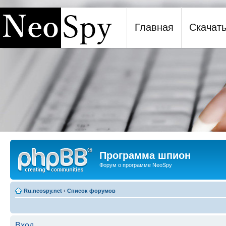
Главная
Скачат
Программа шпион NeoSpy
Программа шпион
Форум о программе NeoSpy
Ru.neospy.net
‹
Список форумов
Вход