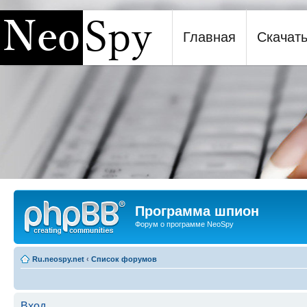
Главная
Скачат
Программа шпион NeoSpy
Программа шпион
Форум о программе NeoSpy
Ru.neospy.net
‹
Список форумов
Вход