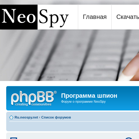
Главная
Скачат
Программа шпион NeoSpy
Программа шпион
Форум о программе NeoSpy
Ru.neospy.net
‹
Список форумов