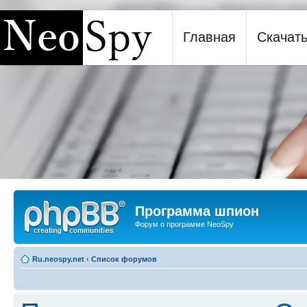
Главная
Скачат
Программа шпион NeoSpy
Программа шпион
Форум о программе NeoSpy
Ru.neospy.net
‹
Список форумов