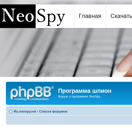
Главная
Скачат
Программа шпион NeoSpy
Программа шпион
Форум о программе NeoSpy
Ru.neospy.net
‹
Список форумов