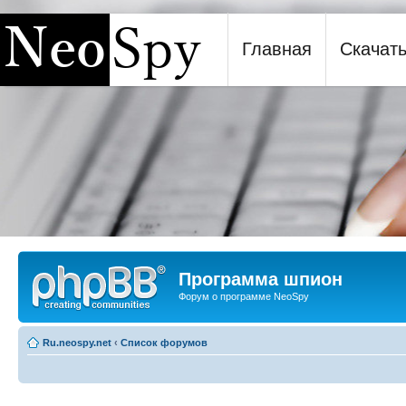
Главная
Скачат
Программа шпион NeoSpy
Программа шпион
Форум о программе NeoSpy
Ru.neospy.net
‹
Список форумов