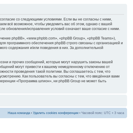
согласие со следующими условиями. Если вы не согласны с ними,
ем всё возможное, чтобы уведомить вас об этом, однако с вашей
ле обновления/исправления условий означает ваше согласие с ними.
чение phpBB», «www.phpbb.com», «phpBB Group», «phpBB Teams»),
для программного обеспечения phpBB строго связаны с организацией и
мого содержания и/или поведения в них. За дополнительной
озни и прочих сообщений, которые могут нарушить законы вашей
ообщений могут привести к вашему немедленному отключению от
ожности проведения такой политики. Вы соглашаетесь с тем, что
смотрению. Как пользователь вы согласны с тем, что введённая вами
нференции «Программа шпион», ни phpBB Group не может быть
Наша команда
•
Удалить cookies конференции
• Часовой пояс: UTC + 3 часа