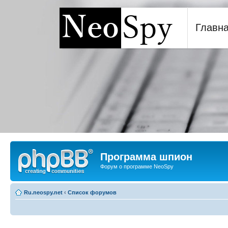
Главн
Программа шпион NeoSp
Программа шпион
Форум о программе NeoSpy
Ru.neospy.net
‹
Список форумов