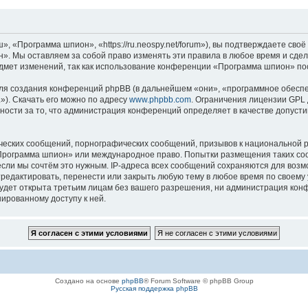
«Программа шпион», «https://ru.neospy.net/forum»), вы подтверждаете своё 
. Мы оставляем за собой право изменять эти правила в любое время и сдела
дмет изменений, так как использование конференции «Программа шпион» пос
я создания конференций phpBB (в дальнейшем «они», «программное обеспе
»). Скачать его можно по адресу
www.phpbb.com
. Ограничения лицензии GPL 
ности за то, что администрация конференций определяет в качестве допусти
ческих сообщений, порнографических сообщений, призывов к национальной р
 «Программа шпион» или международное право. Попытки размещения таких с
если мы сочтём это нужным. IP-адреса всех сообщений сохраняются для возм
дактировать, перенести или закрыть любую тему в любое время по своему у
будет открыта третьим лицам без вашего разрешения, ни администрация ко
нированному доступу к ней.
Создано на основе
phpBB
® Forum Software © phpBB Group
Русская поддержка phpBB