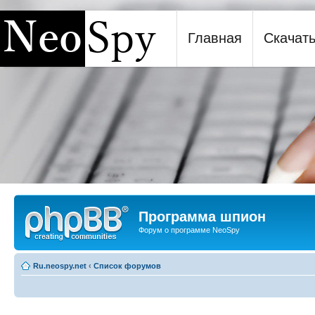
Главная
Скачат
Программа шпион NeoSpy
Программа шпион
Форум о программе NeoSpy
Ru.neospy.net
‹
Список форумов