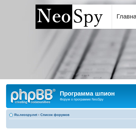
Главн
Программа шпион NeoSp
Программа шпион
Форум о программе NeoSpy
Ru.neospy.net
‹
Список форумов