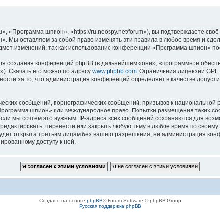
«Программа шпион», «https://ru.neospy.net/forum»), вы подтверждаете своё 
. Мы оставляем за собой право изменять эти правила в любое время и сдела
дмет изменений, так как использование конференции «Программа шпион» пос
я создания конференций phpBB (в дальнейшем «они», «программное обеспе
»). Скачать его можно по адресу
www.phpbb.com
. Ограничения лицензии GPL 
ности за то, что администрация конференций определяет в качестве допусти
ческих сообщений, порнографических сообщений, призывов к национальной р
 «Программа шпион» или международное право. Попытки размещения таких с
если мы сочтём это нужным. IP-адреса всех сообщений сохраняются для возм
дактировать, перенести или закрыть любую тему в любое время по своему у
будет открыта третьим лицам без вашего разрешения, ни администрация ко
нированному доступу к ней.
Создано на основе
phpBB
® Forum Software © phpBB Group
Русская поддержка phpBB