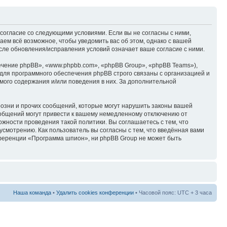
согласие со следующими условиями. Если вы не согласны с ними,
ем всё возможное, чтобы уведомить вас об этом, однако с вашей
ле обновления/исправления условий означает ваше согласие с ними.
чение phpBB», «www.phpbb.com», «phpBB Group», «phpBB Teams»),
для программного обеспечения phpBB строго связаны с организацией и
мого содержания и/или поведения в них. За дополнительной
озни и прочих сообщений, которые могут нарушить законы вашей
ообщений могут привести к вашему немедленному отключению от
ожности проведения такой политики. Вы соглашаетесь с тем, что
смотрению. Как пользователь вы согласны с тем, что введённая вами
нференции «Программа шпион», ни phpBB Group не может быть
Наша команда
•
Удалить cookies конференции
• Часовой пояс: UTC + 3 часа