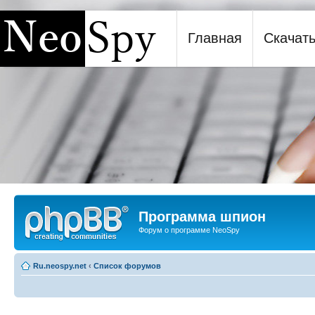
Главная
Скачат
Программа шпион NeoSpy
Программа шпион
Форум о программе NeoSpy
Ru.neospy.net
‹
Список форумов