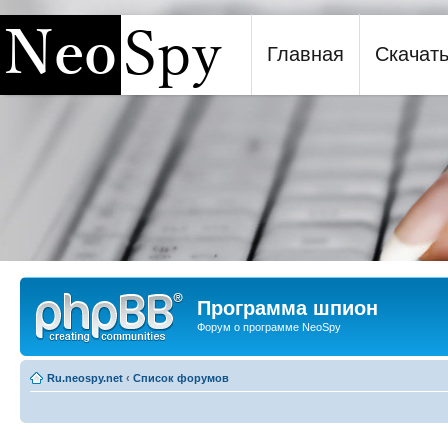
Главная
Скачат
Программа шпион NeoSpy
Программа шпион
Форум о программе NeoSpy
Ru.neospy.net
‹
Список форумов