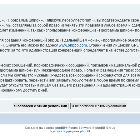
«Программа шпион», «https://ru.neospy.net/forum»), вы подтверждаете своё 
. Мы оставляем за собой право изменять эти правила в любое время и сдела
дмет изменений, так как использование конференции «Программа шпион» пос
я создания конференций phpBB (в дальнейшем «они», «программное обеспе
»). Скачать его можно по адресу
www.phpbb.com
. Ограничения лицензии GPL 
ности за то, что администрация конференций определяет в качестве допусти
ческих сообщений, порнографических сообщений, призывов к национальной р
 «Программа шпион» или международное право. Попытки размещения таких с
если мы сочтём это нужным. IP-адреса всех сообщений сохраняются для возм
дактировать, перенести или закрыть любую тему в любое время по своему у
будет открыта третьим лицам без вашего разрешения, ни администрация ко
нированному доступу к ней.
Создано на основе
phpBB
® Forum Software © phpBB Group
Русская поддержка phpBB