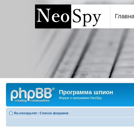
Главн
Программа шпион NeoSp
Программа шпион
Форум о программе NeoSpy
Ru.neospy.net
‹
Список форумов