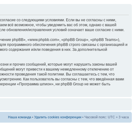
согласие со следующими условиями. Если вы не согласны с ними,
ем всё возможное, чтобы уведомить вас об этом, однако с вашей
ле обновления/исправления условий означает ваше согласие с ними.
чение phpBB», «www.phpbb.com», «phpBB Group», «phpBB Teams»),
для программного обеспечения phpBB строго связаны с организацией и
мого содержания и/или поведения в них. За дополнительной
озни и прочих сообщений, которые могут нарушить законы вашей
ообщений могут привести к вашему немедленному отключению от
ожности проведения такой политики. Вы соглашаетесь с тем, что
смотрению. Как пользователь вы согласны с тем, что введённая вами
нференции «Программа шпион», ни phpBB Group не может быть
Наша команда
•
Удалить cookies конференции
• Часовой пояс: UTC + 3 часа