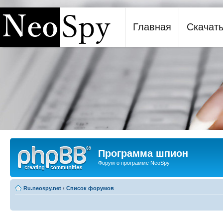
Главная
Скачат
Программа шпион NeoSpy
Программа шпион
Форум о программе NeoSpy
Ru.neospy.net
‹
Список форумов