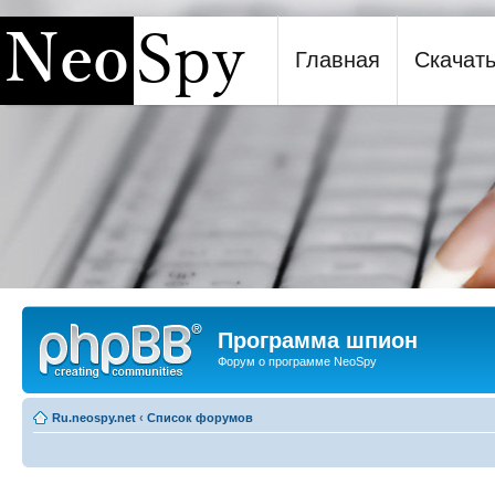
Главная
Скачат
Программа шпион NeoSpy
Программа шпион
Форум о программе NeoSpy
Ru.neospy.net
‹
Список форумов