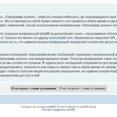
«Программа шпион», «https://ru.neospy.net/forum»), вы подтверждаете своё 
. Мы оставляем за собой право изменять эти правила в любое время и сдела
дмет изменений, так как использование конференции «Программа шпион» пос
я создания конференций phpBB (в дальнейшем «они», «программное обеспе
»). Скачать его можно по адресу
www.phpbb.com
. Ограничения лицензии GPL 
ности за то, что администрация конференций определяет в качестве допусти
ческих сообщений, порнографических сообщений, призывов к национальной р
 «Программа шпион» или международное право. Попытки размещения таких с
если мы сочтём это нужным. IP-адреса всех сообщений сохраняются для возм
дактировать, перенести или закрыть любую тему в любое время по своему у
будет открыта третьим лицам без вашего разрешения, ни администрация ко
нированному доступу к ней.
Создано на основе
phpBB
® Forum Software © phpBB Group
Русская поддержка phpBB