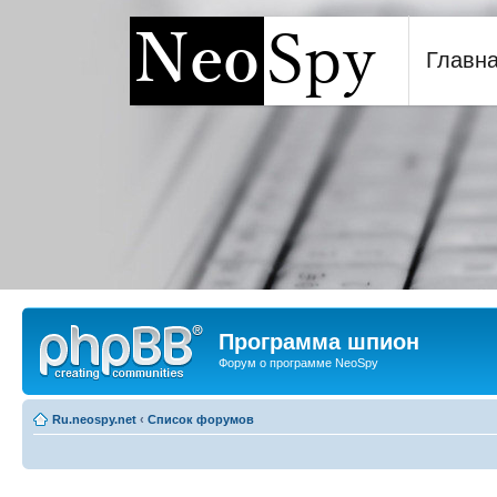
Главн
Программа шпион NeoSp
Программа шпион
Форум о программе NeoSpy
Ru.neospy.net
‹
Список форумов