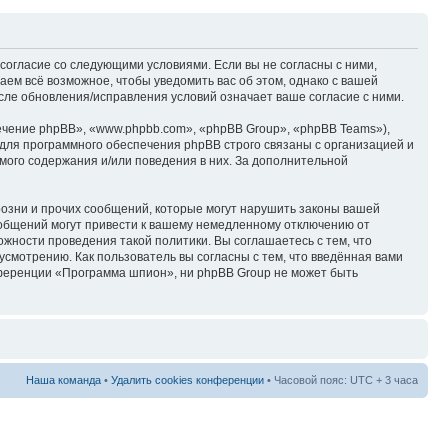
согласие со следующими условиями. Если вы не согласны с ними,
ем всё возможное, чтобы уведомить вас об этом, однако с вашей
ле обновления/исправления условий означает ваше согласие с ними.
чение phpBB», «www.phpbb.com», «phpBB Group», «phpBB Teams»),
для программного обеспечения phpBB строго связаны с организацией и
мого содержания и/или поведения в них. За дополнительной
озни и прочих сообщений, которые могут нарушить законы вашей
ообщений могут привести к вашему немедленному отключению от
ожности проведения такой политики. Вы соглашаетесь с тем, что
смотрению. Как пользователь вы согласны с тем, что введённая вами
нференции «Программа шпион», ни phpBB Group не может быть
Наша команда
•
Удалить cookies конференции
• Часовой пояс: UTC + 3 часа