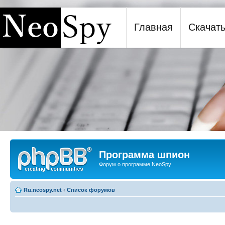
Главная
Скачат
Программа шпион NeoSpy
Программа шпион
Форум о программе NeoSpy
Ru.neospy.net
‹
Список форумов