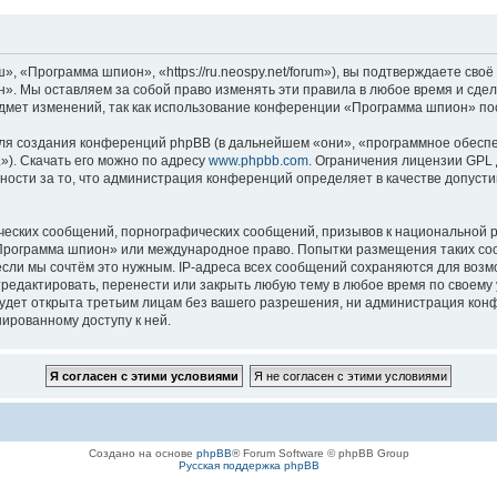
«Программа шпион», «https://ru.neospy.net/forum»), вы подтверждаете своё 
. Мы оставляем за собой право изменять эти правила в любое время и сдела
дмет изменений, так как использование конференции «Программа шпион» пос
я создания конференций phpBB (в дальнейшем «они», «программное обеспе
»). Скачать его можно по адресу
www.phpbb.com
. Ограничения лицензии GPL 
ности за то, что администрация конференций определяет в качестве допусти
ческих сообщений, порнографических сообщений, призывов к национальной р
 «Программа шпион» или международное право. Попытки размещения таких с
если мы сочтём это нужным. IP-адреса всех сообщений сохраняются для возм
дактировать, перенести или закрыть любую тему в любое время по своему у
будет открыта третьим лицам без вашего разрешения, ни администрация ко
нированному доступу к ней.
Создано на основе
phpBB
® Forum Software © phpBB Group
Русская поддержка phpBB