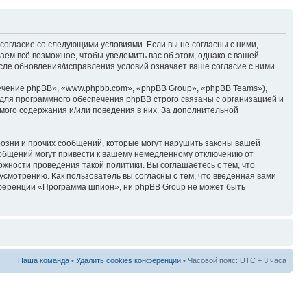
согласие со следующими условиями. Если вы не согласны с ними,
ем всё возможное, чтобы уведомить вас об этом, однако с вашей
ле обновления/исправления условий означает ваше согласие с ними.
чение phpBB», «www.phpbb.com», «phpBB Group», «phpBB Teams»),
для программного обеспечения phpBB строго связаны с организацией и
мого содержания и/или поведения в них. За дополнительной
озни и прочих сообщений, которые могут нарушить законы вашей
ообщений могут привести к вашему немедленному отключению от
ожности проведения такой политики. Вы соглашаетесь с тем, что
смотрению. Как пользователь вы согласны с тем, что введённая вами
нференции «Программа шпион», ни phpBB Group не может быть
Наша команда
•
Удалить cookies конференции
• Часовой пояс: UTC + 3 часа