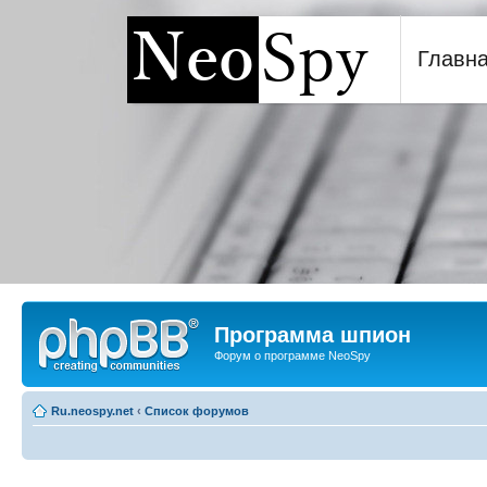
Главн
Программа шпион NeoSp
Программа шпион
Форум о программе NeoSpy
Ru.neospy.net
‹
Список форумов