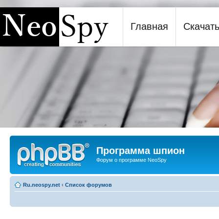
Главная
Скачат
Программа шпион NeoSpy
Программа шпион
Форум о программе NeoSpy
Ru.neospy.net
‹
Список форумов