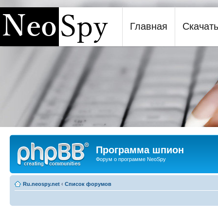
Главная
Скачат
Программа шпион NeoSpy
Программа шпион
Форум о программе NeoSpy
Ru.neospy.net
‹
Список форумов