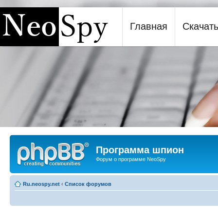
Главная
Скачат
Программа шпион NeoSpy
Программа шпион
Форум о программе NeoSpy
Ru.neospy.net
‹
Список форумов