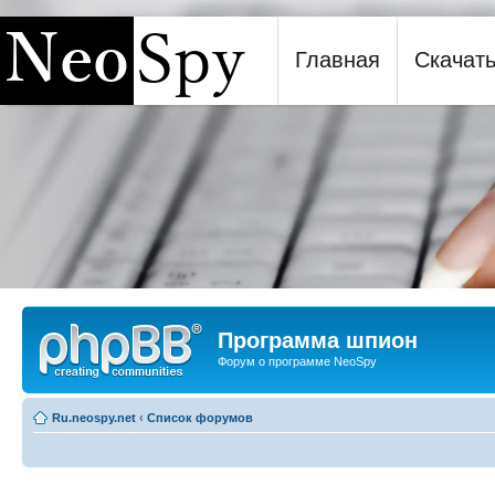
Главная
Скачат
Программа шпион NeoSpy
Программа шпион
Форум о программе NeoSpy
Ru.neospy.net
‹
Список форумов