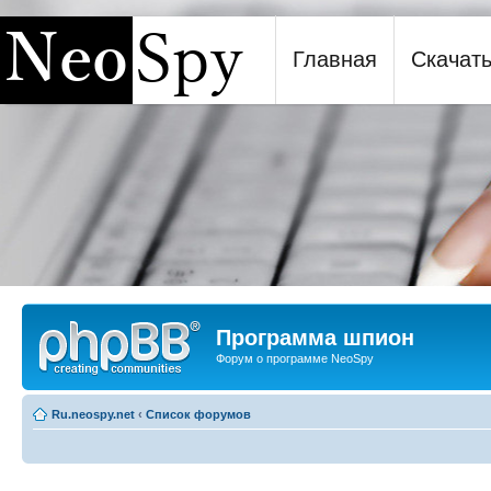
Главная
Скачат
Программа шпион NeoSpy
Программа шпион
Форум о программе NeoSpy
Ru.neospy.net
‹
Список форумов