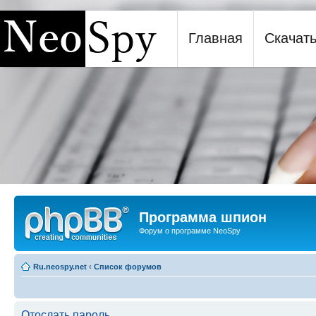
Главная
Скачат
Программа шпион NeoSpy
Программа шпион
Форум о программе NeoSpy
Ru.neospy.net
‹
Список форумов
Отослать пароль