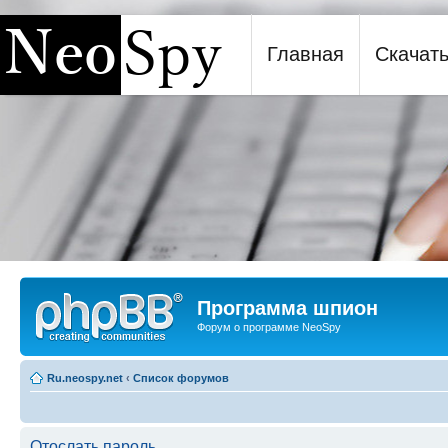
Главная
Скачат
Программа шпион NeoSpy
Программа шпион
Форум о программе NeoSpy
Ru.neospy.net
‹
Список форумов
Отослать пароль