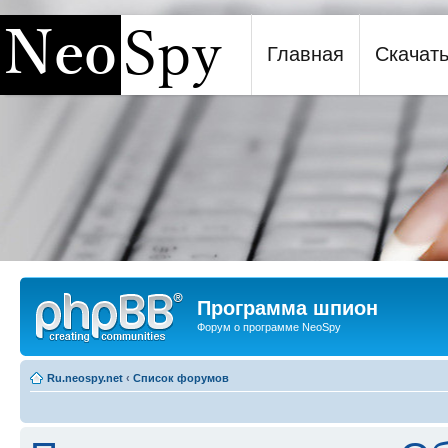
Главная
Скачат
Программа шпион NeoSpy
Программа шпион
Форум о программе NeoSpy
Ru.neospy.net
‹
Список форумов