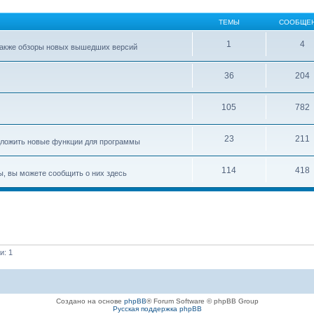
ТЕМЫ
СООБЩЕ
1
4
 также обзоры новых вышедших версий
36
204
105
782
23
211
едложить новые функции для программы
114
418
ы, вы можете сообщить о них здесь
и: 1
Создано на основе
phpBB
® Forum Software © phpBB Group
Русская поддержка phpBB