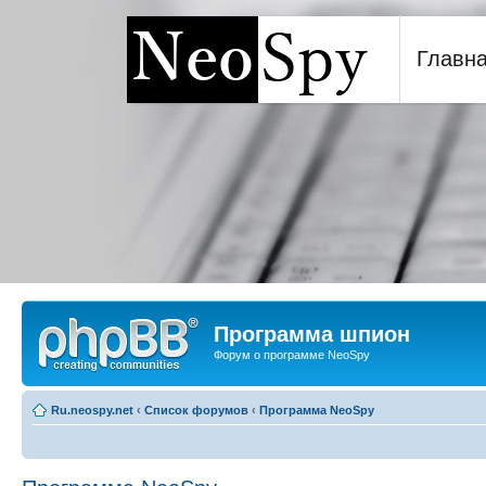
Главн
Программа шпион NeoSp
Программа шпион
Форум о программе NeoSpy
Ru.neospy.net
‹
Список форумов
‹
Программа NeoSpy