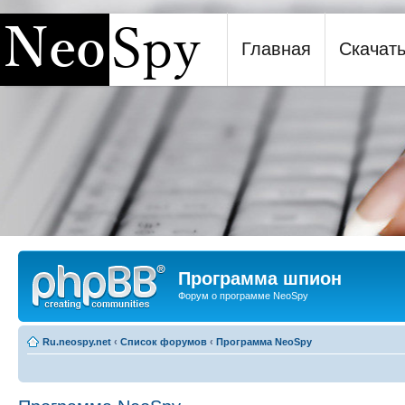
Главная
Скачат
Программа шпион NeoSpy
Программа шпион
Форум о программе NeoSpy
Ru.neospy.net
‹
Список форумов
‹
Программа NeoSpy