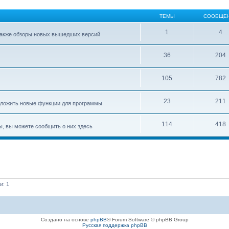
ТЕМЫ
СООБЩЕ
1
4
 также обзоры новых вышедших версий
36
204
105
782
23
211
едложить новые функции для программы
114
418
ы, вы можете сообщить о них здесь
и: 1
Создано на основе
phpBB
® Forum Software © phpBB Group
Русская поддержка phpBB