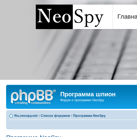
Главн
Программа шпион NeoSp
Программа шпион
Форум о программе NeoSpy
Ru.neospy.net
‹
Список форумов
‹
Программа NeoSpy