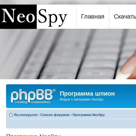
Главная
Скачат
Программа шпион NeoSpy
Программа шпион
Форум о программе NeoSpy
Ru.neospy.net
‹
Список форумов
‹
Программа NeoSpy