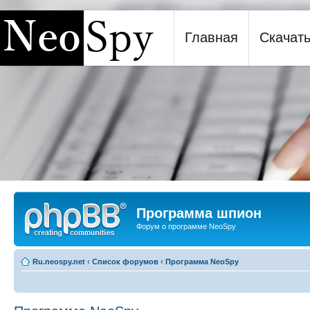
Главная
Скачат
Программа шпион NeoSpy
Программа шпион
Форум о программе NeoSpy
Ru.neospy.net
‹
Список форумов
‹
Программа NeoSpy