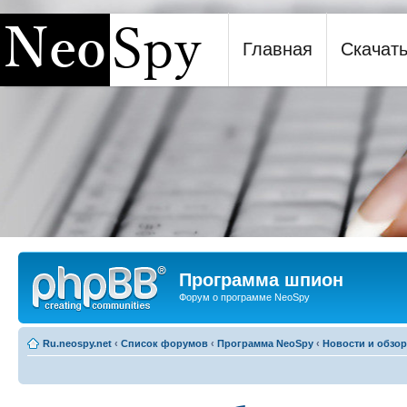
Главная
Скачат
Программа шпион NeoSpy
Программа шпион
Форум о программе NeoSpy
Ru.neospy.net
‹
Список форумов
‹
Программа NeoSpy
‹
Новости и обзо