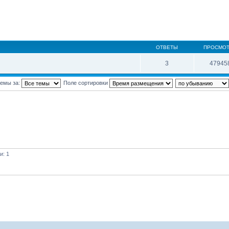
ОТВЕТЫ
ПРОСМО
3
47945
темы за:
Поле сортировки
и: 1