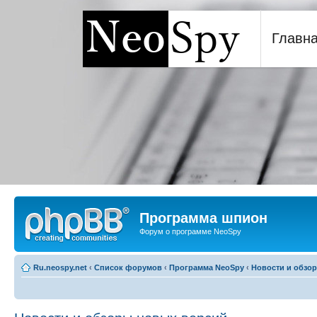
Главн
Программа шпион NeoSp
Программа шпион
Форум о программе NeoSpy
Ru.neospy.net
‹
Список форумов
‹
Программа NeoSpy
‹
Новости и обзо