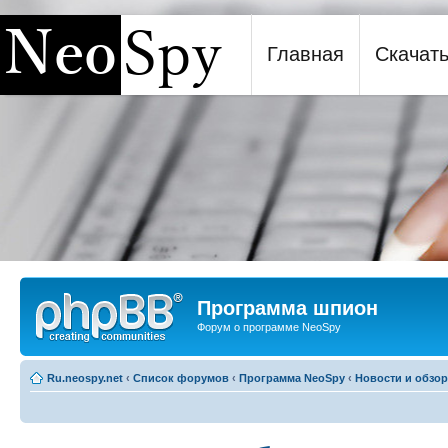
Главная
Скачат
Программа шпион NeoSpy
Программа шпион
Форум о программе NeoSpy
Ru.neospy.net
‹
Список форумов
‹
Программа NeoSpy
‹
Новости и обзо