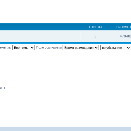
ОТВЕТЫ
ПРОСМО
3
47948
темы за:
Поле сортировки
и: 1