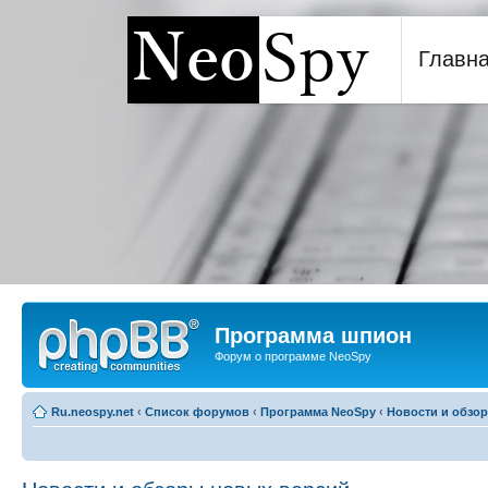
Главн
Программа шпион NeoSp
Программа шпион
Форум о программе NeoSpy
Ru.neospy.net
‹
Список форумов
‹
Программа NeoSpy
‹
Новости и обзо