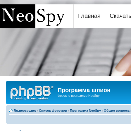
Главная
Скачат
Программа шпион NeoSpy
Программа шпион
Форум о программе NeoSpy
Ru.neospy.net
‹
Список форумов
‹
Программа NeoSpy
‹
Общие вопросы