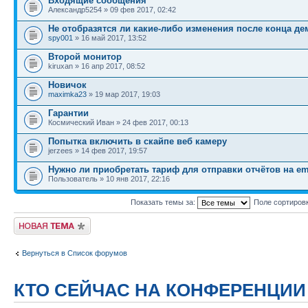
Входящие сообщения
Александр5254 » 09 фев 2017, 02:42
Не отобразятся ли какие-либо изменения после конца де
spy001
» 16 май 2017, 13:52
Второй монитор
kiruxan » 16 апр 2017, 08:52
Новичок
maximka23
» 19 мар 2017, 19:03
Гарантии
Космический Иван » 24 фев 2017, 00:13
Попытка включить в скайпе веб камеру
jerzees » 14 фев 2017, 19:57
Нужно ли приобретать тариф для отправки отчётов на em
Пользователь » 10 янв 2017, 22:16
Показать темы за:
Поле сортиров
Новая тема
Вернуться в Список форумов
КТО СЕЙЧАС НА КОНФЕРЕНЦИИ