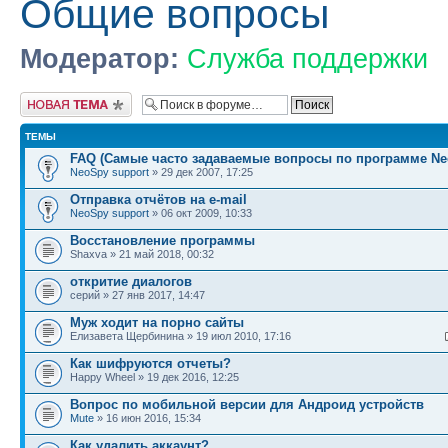
Общие вопросы
Модератор:
Служба поддержки
Новая тема
ТЕМЫ
FAQ (Самые часто задаваемые вопросы по программе Ne
NeoSpy support
» 29 дек 2007, 17:25
Отправка отчётов на e-mail
NeoSpy support
» 06 окт 2009, 10:33
Восстановление программы
Shaxva » 21 май 2018, 00:32
откритие диалогов
серий » 27 янв 2017, 14:47
Муж ходит на порно сайты
Елизавета Щербинина » 19 июл 2010, 17:16
Как шифруются отчеты?
Happy Wheel » 19 дек 2016, 12:25
Вопрос по мобильной версии для Андроид устройств
Mute
» 16 июн 2016, 15:34
Как удалить аккаунт?